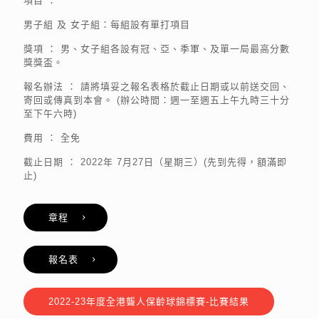
項目 ：
男子組 及 女子組：每組設有單打項目
獎項 ： 男、女子組各設有冠、亞、季軍、及單一局最高分數
獎獎盃。
報名辦法 ： 請將填妥之報名表格於截止日期或以前送交回、
寄回或傳真到本會。 (辦公時間：週一至週五上午九時三十分
至下午六時)
費用 ： 全免
截止日期 ： 2022年 7月27日（星期三）(先到先得，額滿即
止)
章程
報名表
2022-23年度全港聾人保齡球錦標賽-比賽結果