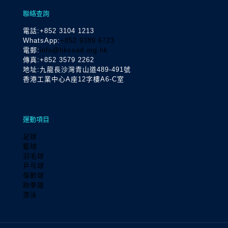
聯絡查詢
電話
:+852 3104 1213
WhatsApp:
+852 9389 6723
電郵:
info@hkcsad.org.hk
傳真:+852 3579 2262
地址:九龍長沙灣青山道489-491號
香港工業中心A座12字樓A6-C室
運動項目
足球
籃球
羽毛球
乒乓球
保齡球
跆拳道
游泳