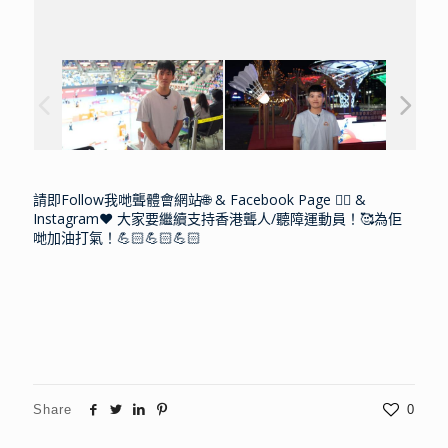
請即Follow我哋聾體會網站🌐 & Facebook Page 👍🏻 &
Instagram❤️ 大家要繼續支持香港聾人/聽障運動員！🥰為佢
哋加油打氣！💪🏻💪🏻💪🏻
Share
0