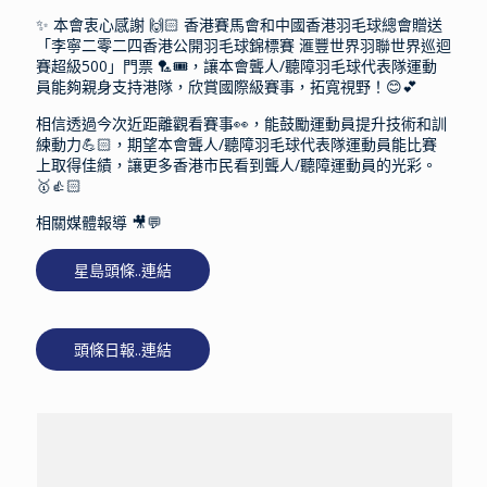
✨ 本會衷心感謝 🙌🏻 香港賽馬會和中國香港羽毛球總會贈送
「李寧二零二四香港公開羽毛球錦標賽 滙豐世界羽聯世界巡迴
賽超級500」門票 🏸🎟️，讓本會聾人/聽障羽毛球代表隊運動
員能夠親身支持港隊，欣賞國際級賽事，拓寬視野！😊💕
相信透過今次近距離觀看賽事👀，能鼓勵運動員提升技術和訓
練動力💪🏻，期望本會聾人/聽障羽毛球代表隊運動員能比賽
上取得佳績，讓更多香港市民看到聾人/聽障運動員的光彩。
🥇👍🏻
相關媒體報導 🎥💬
星島頭條..連結
頭條日報..連結