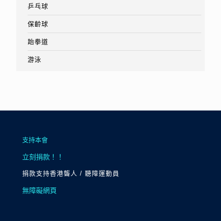
乒乓球
保齡球
跆拳道
游泳
支持本會
立刻捐款！！
捐款支持香港聾人 / 聽障運動員
無障礙網頁