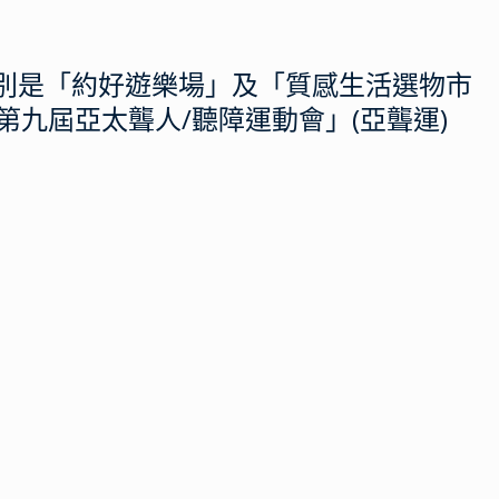
，分別是「約好遊樂場」及「質感生活選物市
九屆亞太聾人/聽障運動會」(亞聾運)