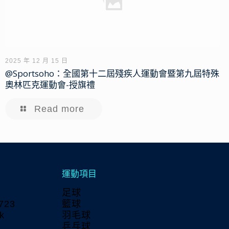
2025 年 12 月 15 日
@Sportsoho：全國第十二屆殘疾人運動會暨第九屆特殊
奧林匹克運動會-授旗禮
Read more
運動項目
足球
723
籃球
k
羽毛球
乒乓球