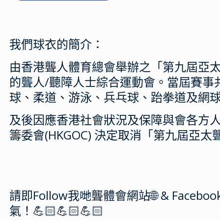
我們球衣的簡介：
由香港聾人體育總會舉辦之「第九屆亞太聾
的聾人/聽障人士綜合運動會。當屆賽事
球、柔道、游泳、兵乓球、跆拳道及網
及後因應香港社會狀況及保障與會各方人士
籌委會(HKGOC) 決定取消「第九屆亞
請即Follow我哋聾體會網站🌐 & Facebo
氣！💪🏻💪🏻💪🏻