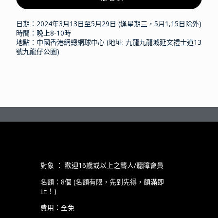
日期：
2024年3月13日至5月29日 (逢星期三，5月1,15日除外)
時間：晚上8-10時
地點：中國香港網總網球中心 (地址: 九龍九龍城延文禮士道13
號九龍仔公園)
對象 ： 歡迎16歲或以上之聾人/聽障會員
名額：8個 (名額有限，先到先得，額滿即
止！)
費用：全免