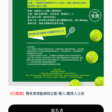
【已額滿】
賽馬會樂動網球計劃-聾人/聽障人士班
報名表