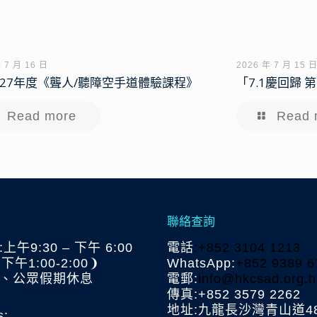
 7 月 16 日
2026 年 7 月 15 
6-27年度《聾人/聽障空手道體驗課程》
「7.1慶回歸
Read more
Read 
聯絡查詢
午9:30 – 下午 6:00
電話
:+852 3104 1213
午1:00-2:00❩
WhatsApp:
+852 9389 6
、公眾假期休息
電郵:
info@hkcsad.org.h
傳真:+852 3579 2262
地址:九龍長沙灣青山道48
s: