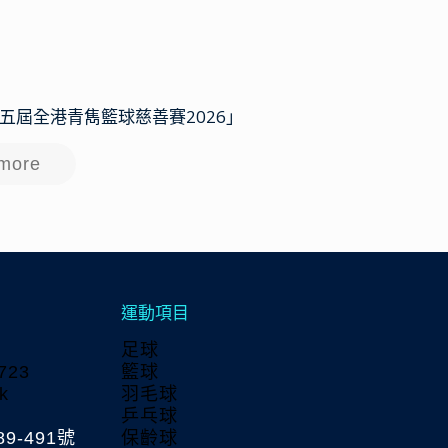
日
 第五屆全港青雋籃球慈善賽2026」
more
運動項目
足球
723
籃球
k
羽毛球
乒乓球
9-491號
保齡球