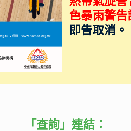
熱帶氣旋警
色暴雨警告
即告取消。
「查詢」
連結：