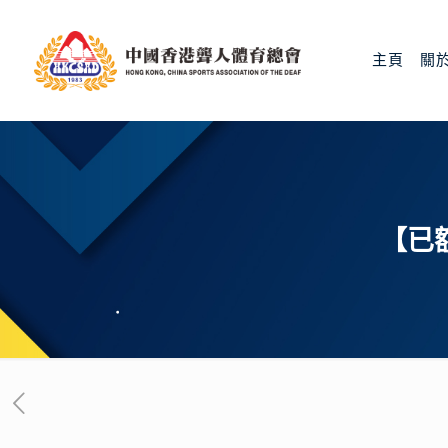
主頁
關
【已