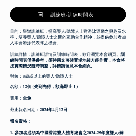
訓練班-訓練時間表
目的：舉辦訓練班，提高聾人/聽障人士對游泳運動之興趣及水
準，培養聾人/聽障人士之間的互助合作精神，並提供參加者加
入本會游泳代表隊之機會。
訓
訓練詳情：訓練班詳情及訓練時間表，歡迎瀏覽本會網頁。
練時間表僅供參考，須待康文署確實場地後方能作實，本會將
按實際情況隨時調整，詳情請留意
本會網頁。
對象：8歲或以上的聾人/聽障人士
12個 (先到先得，額滿即止！)
名額：
全免
費用：
2024年4月12日
截止報名日期：
報名資格：
1. 參加者必須為中國香港聾人體育總會之2024-25年度聾人/聽