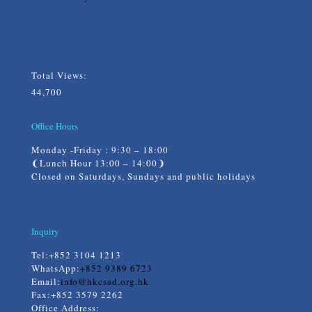
Total Views:
44,700
Office Hours
Monday -Friday : 9:30 – 18:00
❨Lunch Hour 13:00 – 14:00❩
Closed on Saturdays, Sundays and public holidays
Inquiry
Tel:
+852 3104 1213
WhatsApp:
+852 9389 6723
Email:
info@hkcsad.org.hk
Fax:+852 3579 2262
Office Address: