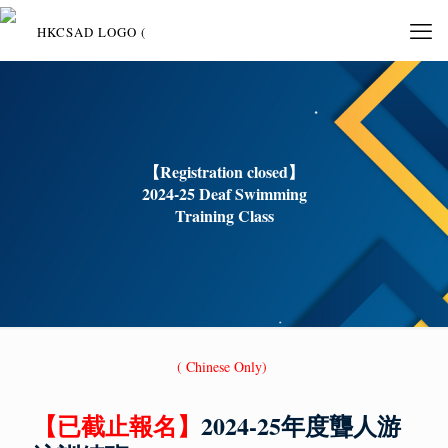
【Registration closed】
2024-25 Deaf Swimming
Training Class
( Chinese Only)
【已
截止報名
】
2024-25年度聾人游