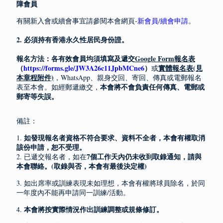
障會員
有關新入會或續會事宜請參閱本會網頁-
新會員/續會申請
。
2. 必須持有香港永久性居民身份證。
報名方法：各有效會員均須填寫及遞交
Google Form報名表
（
https://forms.gle/JW3A26c11JpbMCne6
）
實體報名表
(見
或
本章程附件)
，WhatsApp、親身交回、寄回、傳真或電郵報名
本會將不會負責任何傳真、電郵或
表至本會。如經郵遞繳交，
郵寄等失誤。
備註：
如發現報名者資格不符合要求、資料不全者，本會有權取消
1.
該份申請，恕不受理。
7個工作天內仍未收到取錄通知，請與
2. 已遞交報名者，如在
本會聯絡。
(取錄與否，本會有最後決定權)
3. 如出席率或訓練表現未如理想，本會有權將球員除名，於同
一年度內不能再申請同一訓練/活動。
本會將按實際情況作出訓練調整或規條修訂。
4.