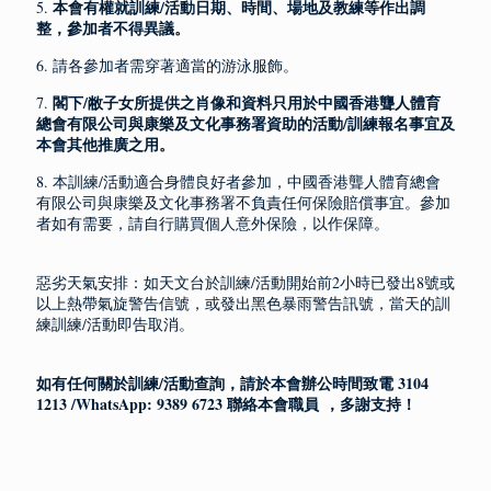
本會有權就訓練/活動日期、時間、場地及教練等作出調
5.
整，參加者不得異議。
6. 請各參加者需穿著適當的游泳服飾。
閣下/敝子女所提供之肖像和資料只用於中國香港聾人體育
7.
總會有限公司與康樂及文化事務署資助
的活動/訓練報名事宜及
本會其他推廣之用。
8. 本訓練/活動適合身體良好者參加，中國香港聾人體育總會
有限公司與康樂及文化事務署不負責任何保險賠償事宜。參加
者如有需要，請自行購買個人意外保險，以作保障。
惡劣天氣安排：如天文台於訓練/活動開始前2小時已發出8號或
以上熱帶氣旋警告信號，或發出黑色暴雨警告訊號，當天的訓
練訓練/活動即告取消。
如有任何關於訓練/活動查詢，請於本會辦公時間致電 3104
1213 /WhatsApp: 9389 6723 聯絡本會職員 ，多謝支持！