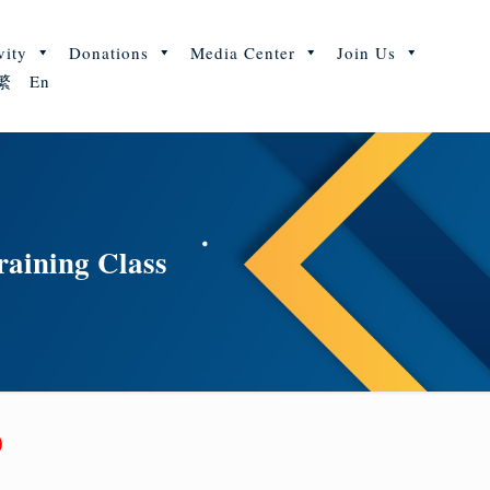
vity
Donations
Media Center
Join Us
繁
En
aining Class
y)