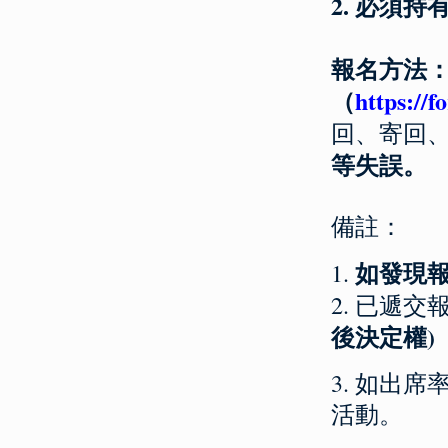
2. 必須
報名方法
（
https:/
回、寄回
等失誤。
備註：
如發現
1.
2. 已遞
後決定權)
3. 如出
活動。