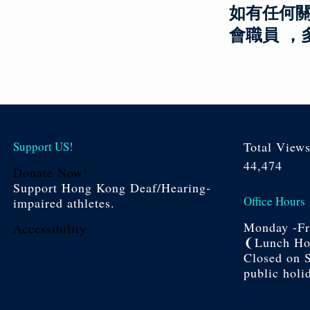
如有任何關於訓
會職員 ，
Support US!
Total View
44,474
Donate Now!
Support Hong Kong Deaf/Hearing-
Office Hours
impaired athletes.
Monday -Fri
Accessibility
❨Lunch Hou
Closed on 
public holi