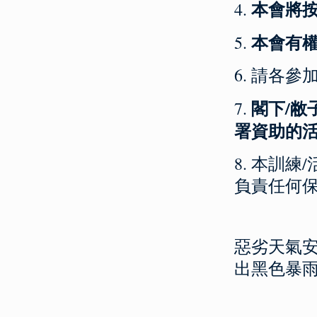
本會將
4.
本會有
5.
6. 請各
閣下/
7.
署資助
的
8. 本訓
負責任何
惡劣天氣安
出黑色暴雨