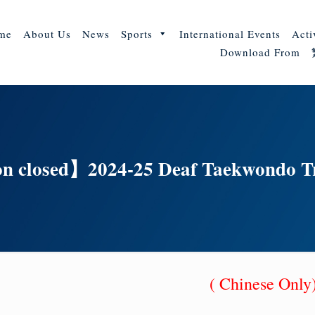
me
About Us
News
Sports
International Events
Acti
Download From
on closed】2024-25 Deaf Taekwondo Tr
( Chinese Onl