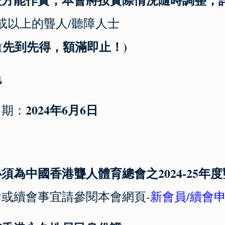
或以上的聾人/聽障人士
 (先到先得，額滿即止！)
免
2024年6月6日
日期：
：
者必須為中國香港聾人體育總會之2024-25年
或續會事宜請參閱本會網頁-
新會員/續會