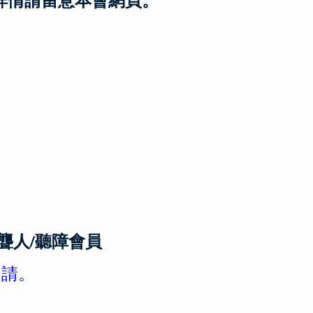
度聾人/聽障會員
申請
。