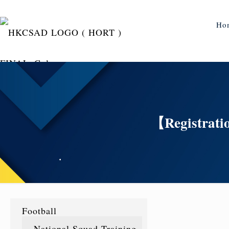
Ho
【Registrati
Football
National Squad Training