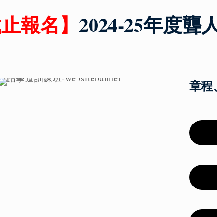
截止報名
】
2024-25年度
章程