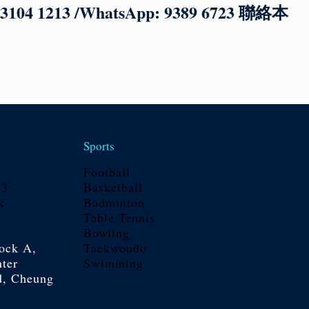
3 /WhatsApp: 9389 6723 聯絡本
Sports
Football
23
Basketball
k
Badminton
Table Tennis
Bowling
ock A,
Taekwondo
ter
Swimming
d, Cheung