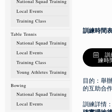
National Squad Training
Local Events
Training Class
訓練時間表
Table Tennis
National Squad Training
Local Events
訓
練時
Training Class
Young Athletes Training
目的：舉辦
Bowing
的互助合
National Squad Training
訓練詳情
Local Events
確實場地