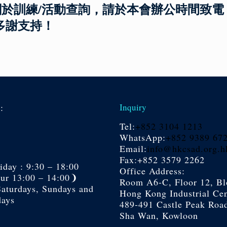
練/活動查詢，請於本會辦公時間致電 3104 121
多謝支持！
s:
Inquiry
Tel:
+852 3104 1213
WhatsApp:
+852 9389 67
Email:
info@hkcsad.org.h
Fax:+852 3579 2262
day : 9:30 – 18:00
Office Address:
r 13:00 – 14:00❩
Room A6-C, Floor 12, Bl
Saturdays, Sundays and
Hong Kong Industrial Cen
days
489-491 Castle Peak Roa
Sha Wan, Kowloon