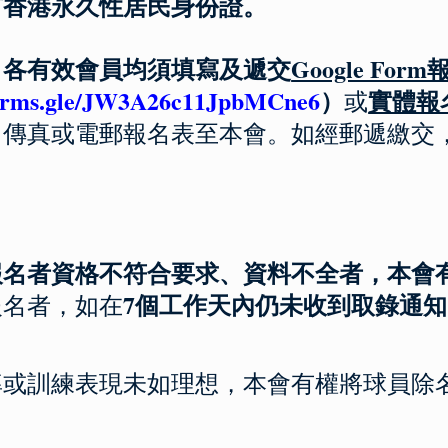
持有香港永久性居民身份證。
：各有效會員均須填寫及遞交
Google For
/forms.gle/JW3A26c11JpbMCne6
）
實體報
或
、傳真或電郵報名表至本會。如經郵遞繳交
報名者資格不符合要求、資料不全者，本會
7個工作天內仍未收到取錄通
交報名者，如在
席率或訓練表現未如理想，本會有權將球員除