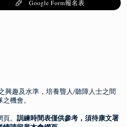
Google Form報名表
之興趣及水準，培養聾人/聽障人士之間
隊之機會。
訓練時間表僅供參考，須待康文署
網頁。
詳情請留意
本會網頁。