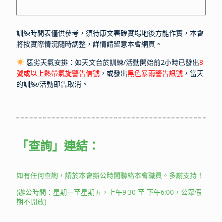
訓練時間表僅供參考，須待康文署確實場地後方能作實，本會
將按實際情況隨時調整，詳情請留意本會網頁。
惡劣天氣安排：如天文台於訓練/活動開始前2小時已發出
8
號或以上熱帶氣旋警告信號
，或發出
黑色暴雨警告訊號
，當天
的訓練/活動即告取消。
「查詢」
連結：
如有任何查詢，請於本會辦公時間聯絡本會職員。多謝支持！
(辦公時間：星期一至星期五，上午9:30 至 下午6:00，公眾假
期不開放)