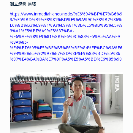
獨立媒體 連結：
https://www.inmediahk.net/node/%E6%94%BF%E7%B6%9
3/%E5%BD%B9%E8%81%BD%E9%9A%9C%E8%B7%86%
E6%8B%B3%E9%81%93%E9%81%8B%E5%8B%95%E5%9
3%A1%E5%BE%A9%E5%87%BA-
%E6%AE%98%E9%81%8B%E6%9C%83%E5%A5%AA%E9
%8A%85-
%E4%BD%95%E5%BF%B5%E6%BE%84%EF%BC%9A%E6
%94%9E%E5%92%97%E7%8D%8E%E9%83%BD%E5%86
%87%E4%BA%BA%E7%9F%A5%E5%A5%BD%E6%85%98