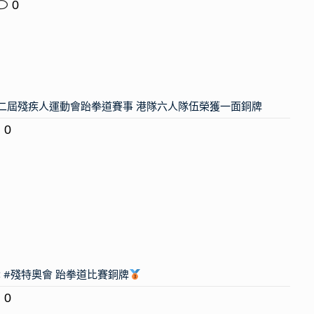
0
第十二屆殘疾人運動會跆拳道賽事 港隊六人隊伍榮獲一面銅牌
0
 #殘特奧會 跆拳道比賽銅牌
0