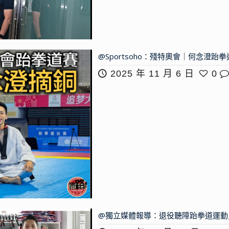
@Sportsoho：殘特奧會｜何念澄跆
2025 年 11 月 6 日
0
@獨立媒體報導：退役聽障跆拳道運動