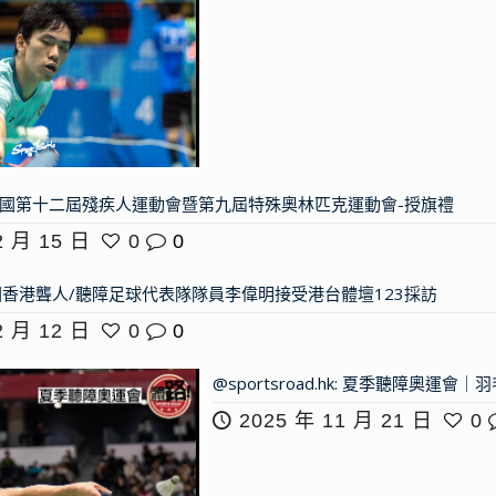
ho：全國第十二屆殘疾人運動會暨第九屆特殊奧林匹克運動會-授旗禮
2 月 15 日
0
0
香港聾人/聽障足球代表隊隊員李偉明接受港台體壇123採訪
2 月 12 日
0
0
@sportsroad.hk: 夏季聽障奧
2025 年 11 月 21 日
0