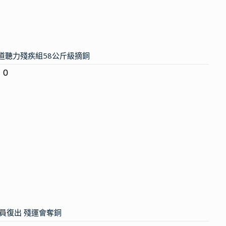
拳道聽力殘疾組58公斤級摘銅
0
員復出 殘運會奪銅