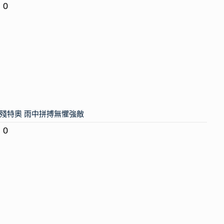
0
殘特奧 雨中拼搏無懼強敵
0