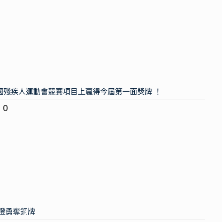
喜何念澄喺全國殘疾人運動會競賽項目上贏得今屆第一面獎牌 ！
0
何念澄勇奪銅牌