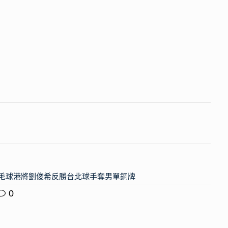
運會｜羽毛球港將劉俊希反勝台北球手奪男單銅牌
0