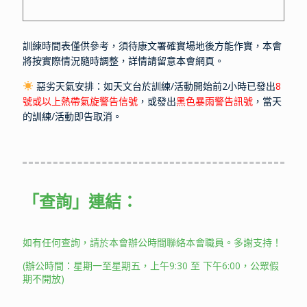
訓練時間表僅供參考，須待康文署確實場地後方能作實，本會
將按實際情況隨時調整，詳情請留意本會網頁。
惡劣天氣安排：如天文台於訓練/活動開始前2小時已發出
8
號或以上熱帶氣旋警告信號
，或發出
黑色暴雨警告訊號
，當天
的訓練/活動即告取消。
「查詢」
連結：
如有任何查詢，請於本會辦公時間聯絡本會職員。多謝支持！
(辦公時間：星期一至星期五，上午9:30 至 下午6:00，公眾假
期不開放)