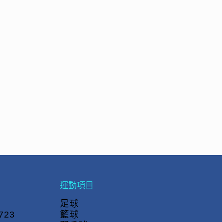
運動項目
足球
723
籃球