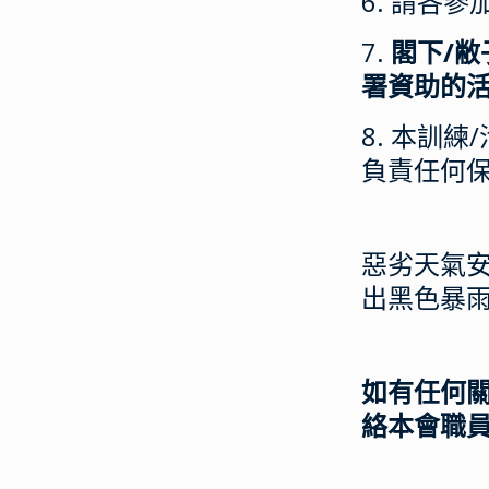
6. 請各
7.
閣下/
署資助
的
8. 本訓
負責任何
惡劣天氣安
出黑色暴
如有任何關於
絡本會職員