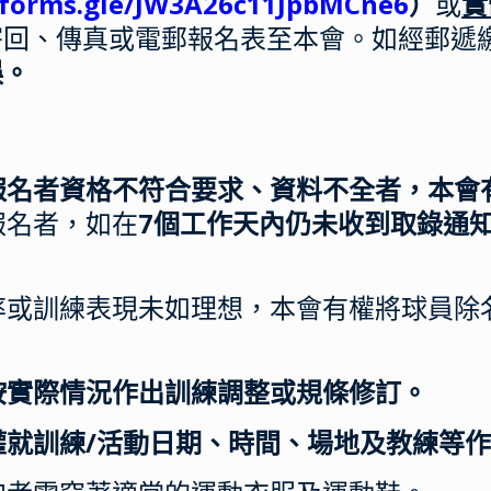
//forms.gle/JW3A26c11JpbMCne6
）
或
實
寄回、傳真或電郵報名表至本會。如經郵遞
誤。
報名者資格不符合要求、資料不全者，本會
交報名者，如在
7個工作天內仍未收到取錄通
席率或訓練表現未如理想，本會有權將球員
按實際情況作出訓練調整或規條修訂。
權就訓練/活動日期、時間、場地及教練等