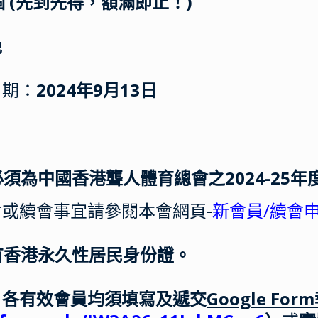
個 (先到先得，額滿即止！)
免
日期：
2024年9月13日
：
者必須為中國香港聾人體育總會之2024-25
或續會事宜請參閱本會網頁-
新會員/續會
持有香港永久性居民身份證。
：各有效會員均須填寫及遞交
Google Fo