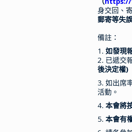
（
https:
身交回、
郵寄等失
備註：
1.
如發現
2. 已遞
後決定權)
3. 如出
活動。
4.
本會將
5.
本會有