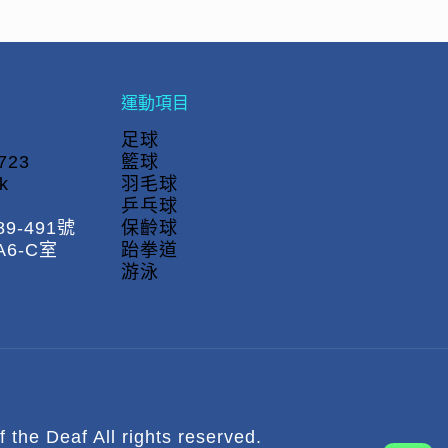
運動項目
足球
723
籃球
k
羽毛球
乒乓球
9-491號
保齡球
6-C室
跆拳道
游泳
 Deaf All rights reserved.