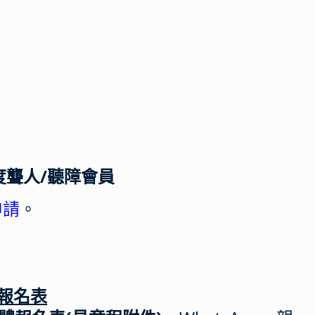
年度聾人/聽障會員
申請
。
rm報名表