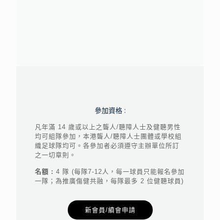
參加資格 :
凡年滿 14 歲或以上之聾人/聽障人士及健聽男性
均可組隊參加，本港聾人/聽障人士團體或學校組
織足球隊均可。各參加者必須遵守主辦單位所訂
之一切章則。
名額 :
4 隊 (每隊7-12人，每一球員只能報名參加
一隊；為推廣傷健共融，每隊最多 2 位健聽球員)
新會員/續會申請