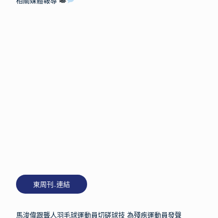
相關媒體報導
東周刊..連結
馬浚偉跟聾人羽毛球運動員切磋球技 為殘疾運動員發聲