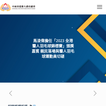
馬浚偉擔任「2023 全港
聾人羽毛球錦標賽」頒獎
嘉賓 親民落場與聾人羽毛
球運動員切磋