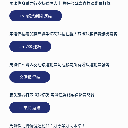
馬浚偉身體力行支持聽障人士 擔任頒獎嘉賓為運動員打氣
TVB娛樂新聞.連結
馬浚偉技癢與聽障選手切磋球技任聾人羽毛球錦標賽頒獎嘉賓
am730.連結
馬浚偉與聾人羽毛球運動員切磋願為所有殘疾運動員發聲
文匯報.連結
跟失聰者打羽毛球切磋 馬浚偉為殘疾運動員發聲
cc東網.連結
馬浚偉力撐傷健運動員：好專業好高水準！