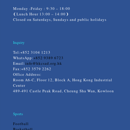
Monday -Friday : 9:30 – 18:00
❨Lunch Hour 13:00 – 14:00❩
Closed on Saturdays, Sundays and public holidays
Inquiry
Tel:
+852 3104 1213
WhatsApp:
+852 9389 6723
Email:
info@hkcsad.org.hk
Fax:+852 3579 2262
Office Address:
Room A6-C, Floor 12, Block A, Hong Kong Industrial
Center
489-491 Castle Peak Road, Cheung Sha Wan, Kowloon
Sports
Football
Basketball