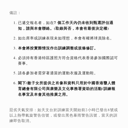
備註：
7 個工作天內仍未收到甄選評估通
已遞交報名者，如在
知，請與本會聯絡。(取錄與否，本會有最後決定權)
如出席率或訓練表現未如理想，本會有權將球員除名。
本會將按實際情況作出訓練調整或規條修訂。
必須持有香港特區護照方符合資格代表香港參加國際認可
賽事。
請各參加者需穿著適當的運動衣服及運動鞋。
閣下/敝子女所提供之肖像和資料只用於中國香港聾人體
育總會有限公司與康樂及文化事務署資助的活動/訓練報
名事宜及本會其他推廣之用。
惡劣天氣安排：如天文台於訓練當天開始前2小時已發出8號或
以上熱帶氣旋警告信號，或發出黑色暴雨警告訊號，當天的訓
練即告取消。