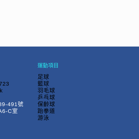
運動項目
足球
723
籃球
k
羽毛球
乒乓球
9-491號
保齡球
6-C室
跆拳道
游泳