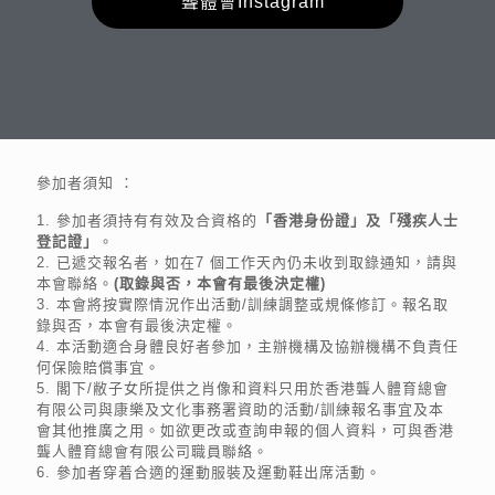
聾體會Instagram
參加者須知 ：
1. 參加者須持有有效及合資格的
「香港身份證」及「殘疾人士
登記證」
。
2. 已遞交報名者，如在7 個工作天內仍未收到取錄通知，請與
本會聯絡。
(取錄與否，本會有最後決定權)
3. 本會將按實際情況作出活動/訓練調整或規條修訂。報名取
錄與否，本會有最後決定權。
4. 本活動適合身體良好者參加，主辦機構及協辦機構不負責任
何保險賠償事宜。
5. 閣下/敝子女所提供之肖像和資料只用於香港聾人體育總會
有限公司與康樂及文化事務署資助的活動/訓練報名事宜及本
會其他推廣之用。如欲更改或查詢申報的個人資料，可與香港
聾人體育總會有限公司職員聯絡。
6. 參加者穿着合適的運動服裝及運動鞋出席活動。