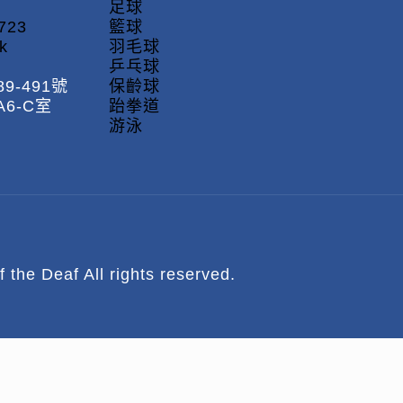
足球
723
籃球
k
羽毛球
乒乓球
9-491號
保齡球
6-C室
跆拳道
游泳
 Deaf All rights reserved.