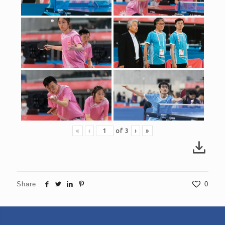
«
‹
of
3
›
»
Share
0