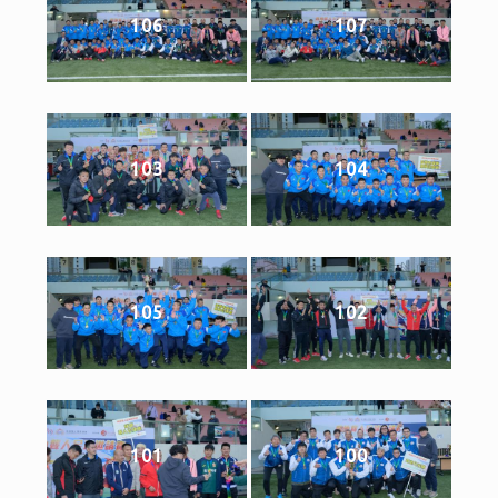
106
107
103
104
105
102
101
100