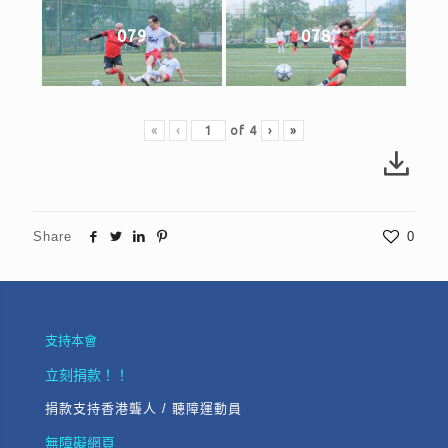
079
078
«
‹
of
4
›
»
Share
0
支持本會
立刻捐款！！
捐款支持香港聾人 / 聽障運動員
無障礙網頁