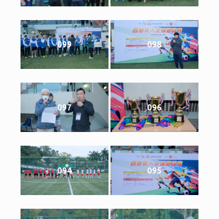
099
098
097
096
094
095