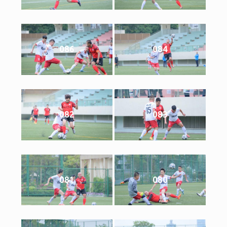
086
084
082
083
081
080