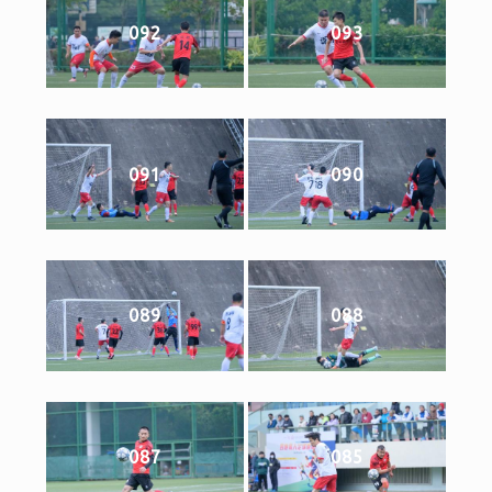
092
093
091
090
089
088
087
085