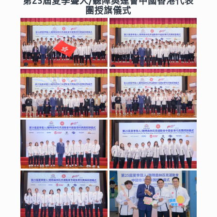
第25屆夏季聾人/聽障奧運會中國香港代表
團授旗儀式