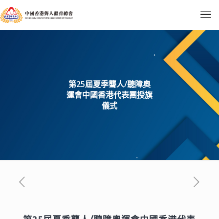
第25屆夏季聾人/聽障奧
運會中國香港代表團授旗
儀式