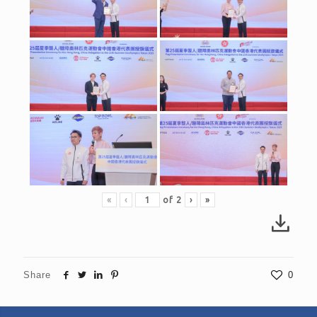
«
‹
of
2
›
»
Share
0