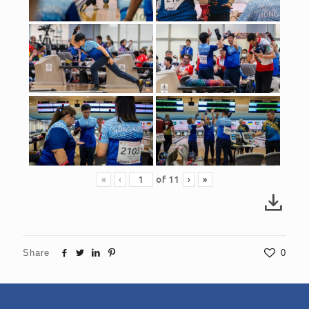
«
‹
of
11
›
»
Share
0