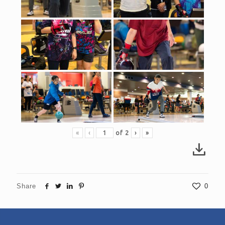
«
‹
of
2
›
»
Share
0