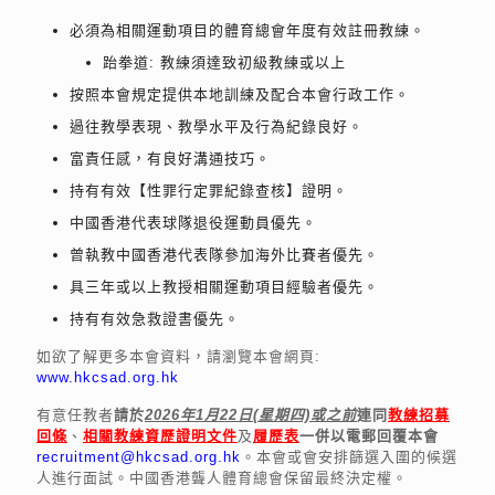
必須為相關運動項目的體育總會年度有效註冊教練。
跆拳道: 教練須達致初級教練或以上
按照本會規定提供本地訓練及配合本會行政工作。
過往教學表現、教學水平及行為紀錄良好。
富責任感，有良好溝通技巧。
持有有效【性罪行定罪紀錄查核】證明。
中國香港代表球隊退役運動員優先。
曾執教中國香港代表隊參加海外比賽者優先。
具三年或以上教授相關運動項目經驗者優先。
持有有效急救證書優先。
如欲了解更多本會資料，請瀏覽本會網頁:
www.hkcsad.org.hk
有意任教者
請於
2026年1月22日(星期四)或之前
連同
教練招募
回條
、
相關教練資歷證明文件
及
履歷表
一併以電郵回覆本會
recruitment@hkcsad.org.hk
。本會或會安排篩選入圍的候選
人進行面試。中國香港聾人體育總會保留最終決定權。