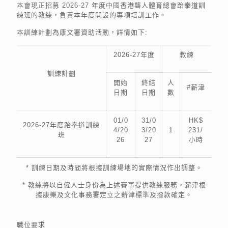
本會現正招募 2026-27 年度中國香港聾人體育總會跆拳道訓
練班的教練，負責本年度開設的專項培訓工作。
本訓練計劃為康文署資助活動，詳情如下:
2026-27年度
教練
訓練計劃
開始
終結
人
#薪津
日期
日期
數
01/0
31/0
HK$
2026-27年度跆拳道訓練
4/20
3/20
1
231/
班
26
27
小時
* 訓練日期及時間將根據訓練場地的實際情況作出調整。
* 教練將以自僱人士身份為上述賽事提供教練服務，薪津根
據康樂及文化事務署定立之薪津標準及撥款確定。
職位要求