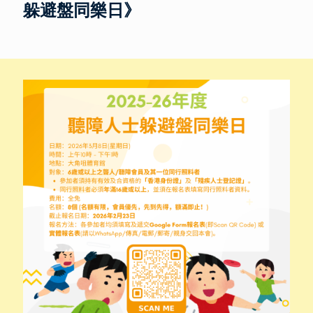
躲避盤同樂日》