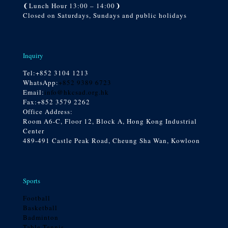
❨Lunch Hour 13:00 – 14:00❩
Closed on Saturdays, Sundays and public holidays
Inquiry
Tel:
+852 3104 1213
WhatsApp:
+852 9389 6723
Email:
info@hkcsad.org.hk
Fax:+852 3579 2262
Office Address:
Room A6-C, Floor 12, Block A, Hong Kong Industrial
Center
489-491 Castle Peak Road, Cheung Sha Wan, Kowloon
Sports
Football
Basketball
Badminton
Table Tennis