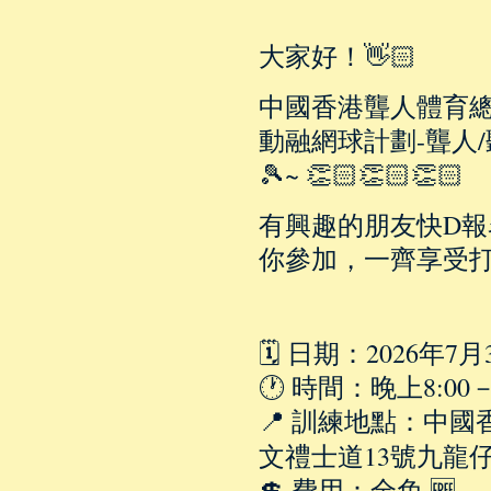
大家好！👋🏻
中國香港聾人體育總
動融網球計劃-聾人
🎾~ 👏🏻👏🏻👏🏻
有興趣的朋友快D報名
你參加，一齊享受打
🗓️ 日期：2026年7
🕐 時間：晚上8:00－1
📍 訓練地點：中國
文禮士道13號九龍仔
💲 費用：全免 🆓