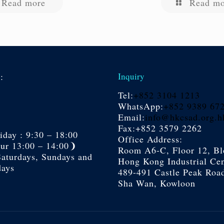
Read more
Read mo
s:
Inquiry
Tel:
+852 3104 1213
WhatsApp:
+852 9389 67
Email:
info@hkcsad.org.h
Fax:+852 3579 2262
day : 9:30 – 18:00
Office Address:
r 13:00 – 14:00❩
Room A6-C, Floor 12, Bl
Saturdays, Sundays and
Hong Kong Industrial Cen
days
489-491 Castle Peak Roa
Sha Wan, Kowloon