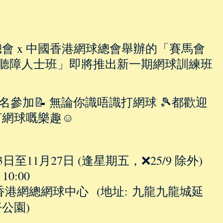
會 x 中國香港網球總會舉辦的「賽馬會
/聽障人士班」即將推出新一期網球訓練班
參加📝 無論你識唔識打網球 🎾都歡迎
網球嘅樂趣☺️
月3日至11月27日 (逢星期五，❌25/9 除外)
0:00
香港網總網球中心 (地址: 九龍九龍城延
公園)