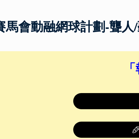
年賽馬會動融網球計劃-聾人
「