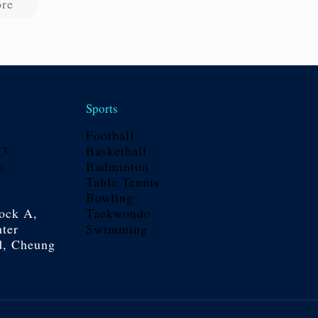
re
Sports
Football
23
Basketball
k
Badminton
Table Tennis
Bowling
ock A,
Taekwondo
ter
Swimming
d, Cheung