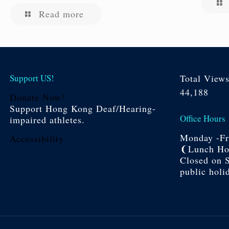
Read more
Support US!
Total View
44,188
Donate Now!
Support Hong Kong Deaf/Hearing-
Office Hours
impaired athletes.
Monday -Fri
Accessibility
❨Lunch Hou
Closed on 
public holi