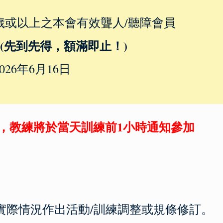
六歲或以上之本會有效聾人/聽障會員
 (先到先得，額滿即止！)
026年6月16日
，教練將於當天訓練前1小時通知參加
實際情況作出活動/訓練調整或規條修訂。