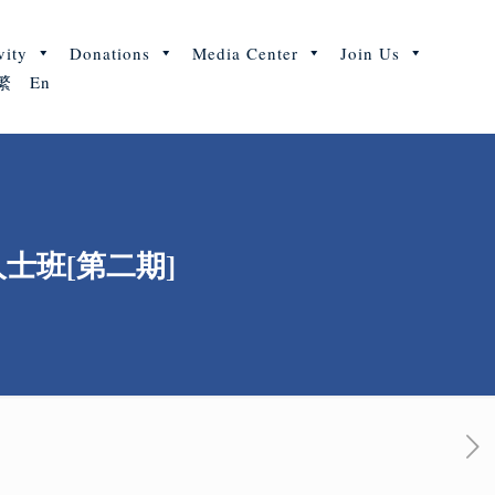
vity
Donations
Media Center
Join Us
繁
En
士班[第二期]