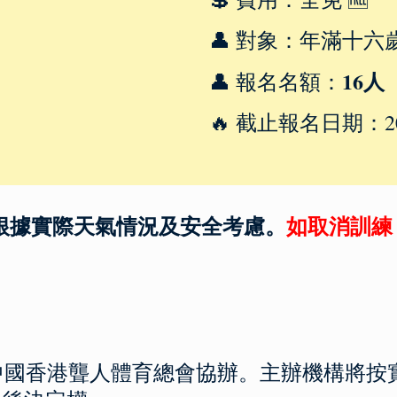
👤 對象：年滿十
16人
👤 報名名額：
🔥 截止報名日期：2
根據實際天氣情況及安全考慮。
如取消訓練
，中國香港聾人體育總會協辦。主辦機構將按