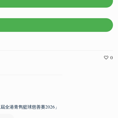
0
第五屆全港青雋籃球慈善賽2026」