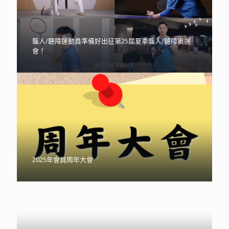
聾人/聽障運動員準備好出征第25屆夏季聾人/聽障奧運
會！
@獨立媒體報導：專訪港隊手語翻譯員：擁抱聾人子女
第25屆夏季聾人/聽障奧運會中國香港代表團授旗儀式圓
@獨立媒體報導：【東京聾奧】聾人奧運百周年 香港代
@Sportsoho：殘特奧會｜何念澄跆拳道聽力殘疾組58
2025年會員周年大會
【已截止報名】賽馬會動融網球計劃-聾人/聽障人士班
身份 服務聾人群體
@獨立媒體報導：退役聽障跆拳道運動員復出 殘運會奪
滿舉行
表團下月出征
公斤級摘銅
[第五期]
銅