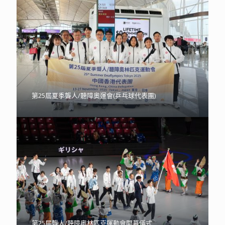
第25屆夏季聾人/聽障奧運會(乒乓球代表團)
第25屆聾人/聽障奧林匹克運動會開幕儀式