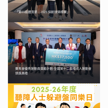
「第69屆體育節 – 2026 保齡球錦標賽」
賽馬會優秀運動員獎勵計劃-全國第十二屆殘疾人運動會
頒獎典禮