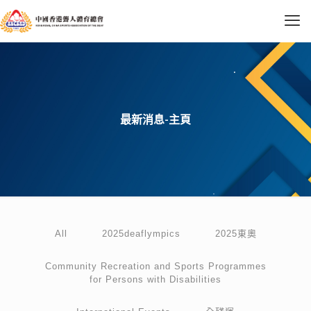
最新消息-主頁
All
2025deaflympics
2025東奧
Community Recreation and Sports Programmes
for Persons with Disabilities