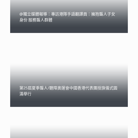
【已額滿】2025-26年度《聽障人士圓網球同樂日》
@Sportsoho：【殘特奧會】全國第十二屆殘疾人運動
會跆拳道賽事 港隊六人隊伍榮獲一面銅牌