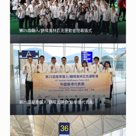
第25屆聾人/聽障奧林匹克運動會閉幕儀式
第25屆夏季聾人/聽障奧運會(跆拳道代表團)