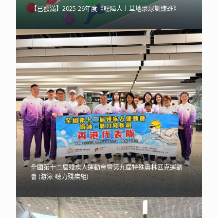
【已額滿】2025-26年度《聽障人士草地滾球訓練班》
全國第十二屆殘疾人運動會暨第九屆特殊奧林匹克運動
會 (游泳-聽力殘疾組)