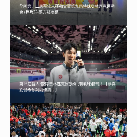
全國第十二屆殘疾人運動會暨第九屆特殊奧林匹克運動
會 (乒乓球-聽力殘疾組)
第25屆聾人/聽障奧林匹克運動會 (羽毛球)捷報！【恭喜
劉俊希奪銅創佳績！】