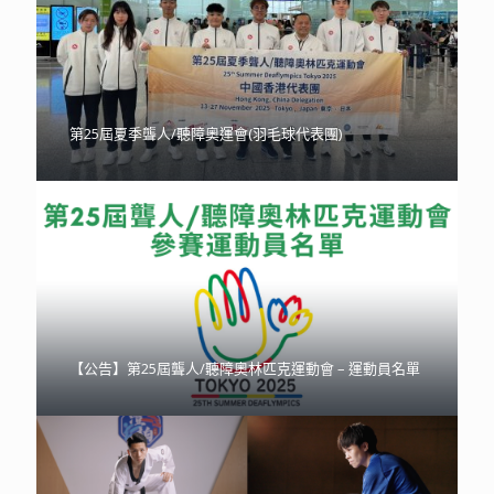
第25屆夏季聾人/聽障奧運會(羽毛球代表團)
【公告】第25屆聾人/聽障奧林匹克運動會 – 運動員名單