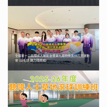
全國第十二屆殘疾人運動會暨第九屆特殊奧林匹克運動
會 (羽毛球-聽力殘疾組)