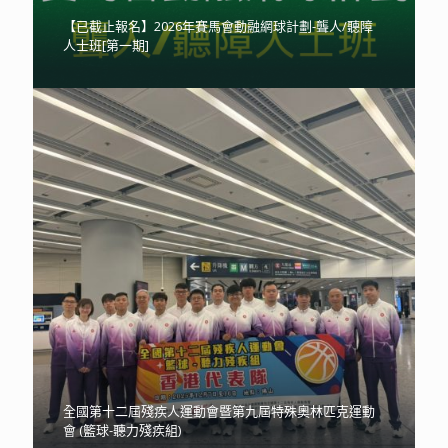
【已截止報名】2026年賽馬會動融網球計劃-聾人/聽障
人士班[第一期]
全國第十二屆殘疾人運動會暨第九屆特殊奧林匹克運動
會 (籃球-聽力殘疾組)