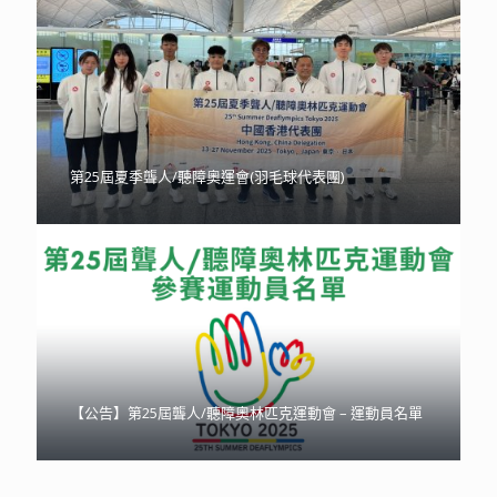
第25屆夏季聾人/聽障奧運會(羽毛球代表團)
【公告】第25屆聾人/聽障奧林匹克運動會 – 運動員名單