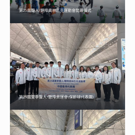
第25屆聾人/聽障奧林匹克運動會開幕儀式
第25屆夏季聾人/聽障奧運會(保齡球代表團)