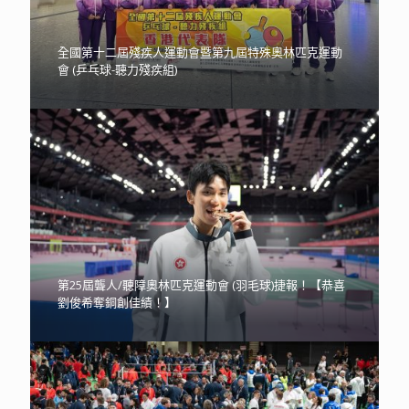
全國第十二屆殘疾人運動會暨第九屆特殊奧林匹克運動
會 (乒乓球-聽力殘疾組)
第25屆聾人/聽障奧林匹克運動會 (羽毛球)捷報！【恭喜
劉俊希奪銅創佳績！】