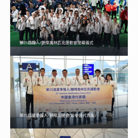
第25屆聾人/聽障奧林匹克運動會閉幕儀式
第25屆夏季聾人/聽障奧運會(跆拳道代表團)