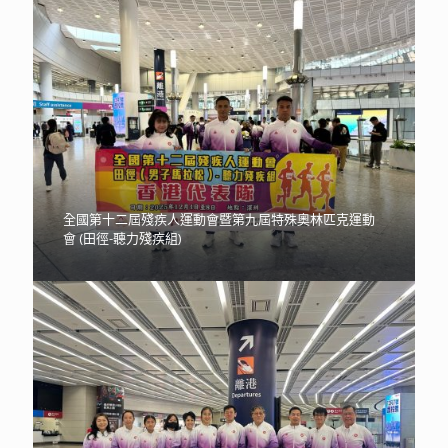
全國第十二屆殘疾人運動會暨第九屆特殊奧林匹克運動
會 (田徑-聽力殘疾組)