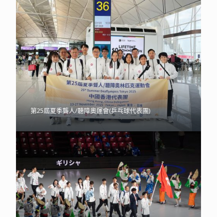
第25屆夏季聾人/聽障奧運會(乒乓球代表團)