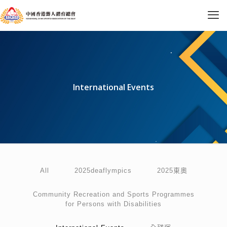
International Events
All
2025deaflympics
2025東奧
Community Recreation and Sports Programmes
for Persons with Disabilities