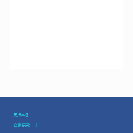
（已截止申請）招聘乒乓球教練
支持本會
立刻捐款！！