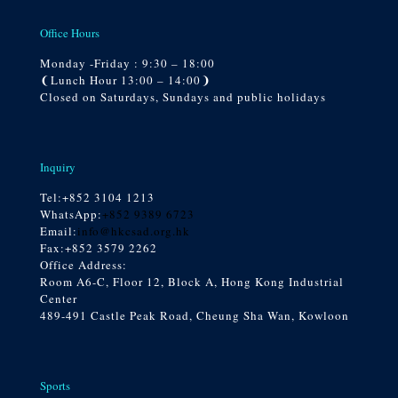
Office Hours
Monday -Friday : 9:30 – 18:00
❨Lunch Hour 13:00 – 14:00❩
Closed on Saturdays, Sundays and public holidays
Inquiry
Tel:
+852 3104 1213
WhatsApp:
+852 9389 6723
Email:
info@hkcsad.org.hk
Fax:+852 3579 2262
Office Address:
Room A6-C, Floor 12, Block A, Hong Kong Industrial
Center
489-491 Castle Peak Road, Cheung Sha Wan, Kowloon
Sports