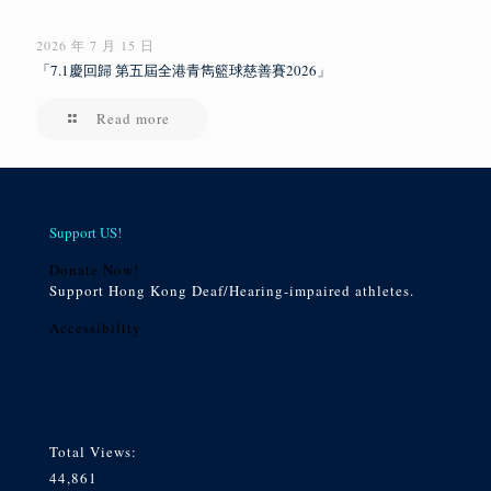
2026 年 7 月 15 日
「7.1慶回歸 第五屆全港青雋籃球慈善賽2026」
Read more
Support US!
Donate Now!
Support Hong Kong Deaf/Hearing-impaired athletes.
Accessibility
Total Views:
44,861