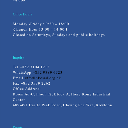
Office Hours
Monday -Friday : 9:30 – 18:00
❨Lunch Hour 13:00 – 14:00❩
Closed on Saturdays, Sundays and public holidays
Inquiry
Tel:
+852 3104 1213
WhatsApp:
+852 9389 6723
Email:
info@hkcsad.org.hk
Fax:+852 3579 2262
Office Address:
Room A6-C, Floor 12, Block A, Hong Kong Industrial
Center
489-491 Castle Peak Road, Cheung Sha Wan, Kowloon
Sports