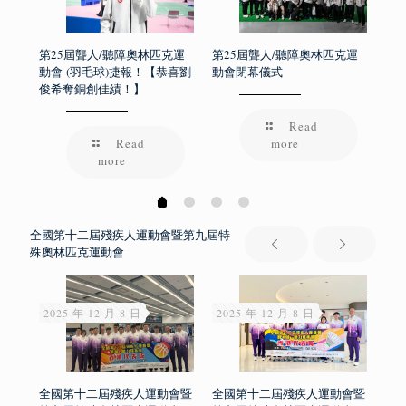
障奧
單
第25屆聾人/聽障奧林匹克運
第25屆聾人/聽障奧林匹克運
第2
動會 (羽毛球)捷報！【恭喜劉
動會閉幕儀式
(跆
俊希奪銅創佳績！】
Read
Read
more
more
全國第十二屆殘疾人運動會暨第九屆特
殊奧林匹克運動會
2025 年 12 月 8 日
2025 年 12 月 8 日
20
會暨
全國第十二屆殘疾人運動會暨
全國第十二屆殘疾人運動會暨
全