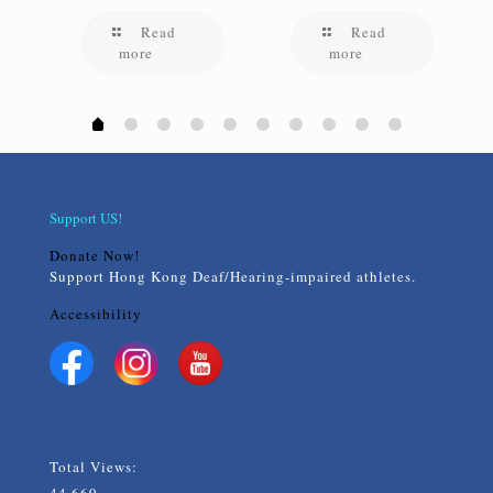
Read
Read
more
more
Support US!
Donate Now!
Support Hong Kong Deaf/Hearing-impaired athletes.
Accessibility
Total Views:
44,669