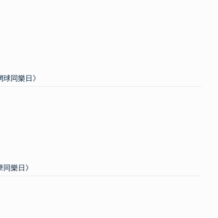
圓網球同樂日》
劍擊同樂日》