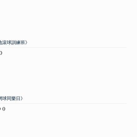
草地滾球訓練班》
0
圓網球同樂日》
0