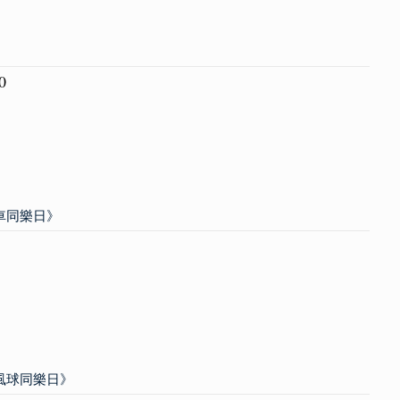
》
0
單車同樂日》
旋風球同樂日》