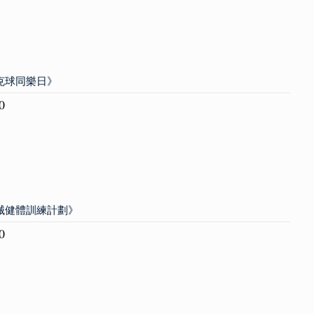
匹克球同樂日》
0
器械健體訓練計劃》
0