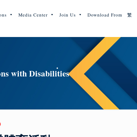
ons
Media Center
Join Us
Download From
繁
s with Disabilities
y)