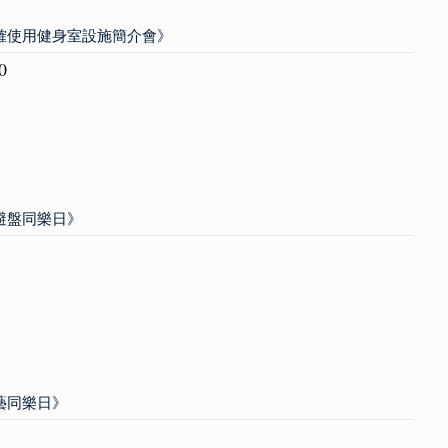
正確使用健身室設施簡介會》
0
躲避盤同樂日》
箭藝同樂日》