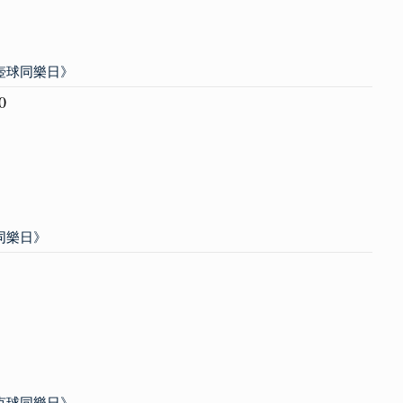
地壺球同樂日》
0
擊同樂日》
匹克球同樂日》