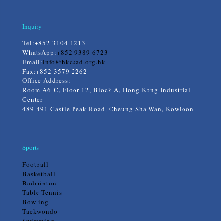
Inquiry
Tel:
+852 3104 1213
WhatsApp:
+852 9389 6723
Email:
info@hkcsad.org.hk
Fax:+852 3579 2262
Office Address:
Room A6-C, Floor 12, Block A, Hong Kong Industrial
Center
489-491 Castle Peak Road, Cheung Sha Wan, Kowloon
Sports
Football
Basketball
Badminton
Table Tennis
Bowling
Taekwondo
Swimming