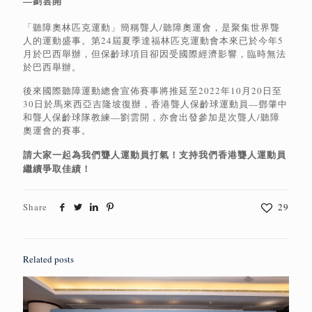
—劉雲開
「聽障奧林匹克運動」簡稱聾人/聽障奧運會，是聚集世界聾
人的運動盛事。第24屆夏季達福林匹克運動會本來已於今年5
月於巴西舉辦，但保齡球項目卻因受國際經濟影響，臨時無法
於巴西舉辦。
後來國際聽障運動總會宣佈賽事將推延至2022年10月20日至
30日於馬來西亞吉隆坡復辦，香港聾人保齡球運動員—鄧肇中
和聾人保齡球隊教練—劉雲開，亦會出發參加是次聾人/聽障
奧運會的賽事。
請大家一起為我們聾人運動員打氣！支持我們香港聾人運動員
繼續爭取佳績！
Share
29
Related posts