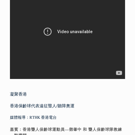
凝聚香港
香港保齡球代表遠征聾人/聽障奧運
媒體報導：RTHK 香港電台
嘉賓：香港聾人保齡球運動員—鄧肇中 和 聾人保齡球隊教練