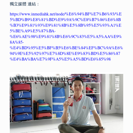
獨立媒體 連結：
https://www.inmediahk.net/node/%E6%94%BF%E7%B6%93/%E
5%BD%B9%E8%81%BD%E9%9A%9C%E8%B7%86%E6%8B
%B3%E9%81%93%E9%81%8B%E5%8B%95%E5%93%A1%E
5%BE%A9%E5%87%BA-
%E6%AE%98%E9%81%8B%E6%9C%83%E5%A5%AA%E9%
8A%85-
%E4%BD%95%E5%BF%B5%E6%BE%84%EF%BC%9A%E6%
94%9E%E5%92%97%E7%8D%8E%E9%83%BD%E5%86%87
%E4%BA%BA%E7%9F%A5%E5%A5%BD%E6%85%98