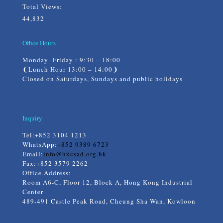
Total Views:
44,832
Office Hours
Monday -Friday : 9:30 – 18:00
❨Lunch Hour 13:00 – 14:00❩
Closed on Saturdays, Sundays and public holidays
Inquiry
Tel:
+852 3104 1213
WhatsApp:
+852 9389 6723
Email:
info@hkcsad.org.hk
Fax:+852 3579 2262
Office Address:
Room A6-C, Floor 12, Block A, Hong Kong Industrial
Center
489-491 Castle Peak Road, Cheung Sha Wan, Kowloon