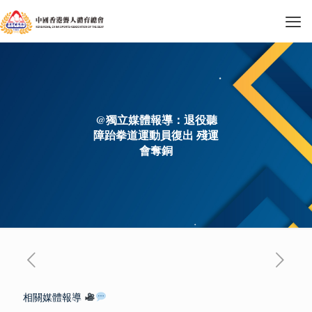
@獨立媒體報導：退役聽
障跆拳道運動員復出 殘運
會奪銅
相關媒體報導