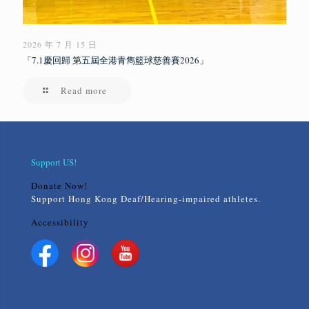
2026 年 7 月 15 日
「7.1慶回歸 第五屆全港青雋籃球慈善賽2026」
Read more
Support US!
Donate Now!
Support Hong Kong Deaf/Hearing-impaired athletes.
Accessibility