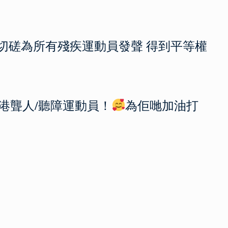
員切磋為所有殘疾運動員發聲 得到平等權
港聾人/聽障運動員！
為佢哋加油打