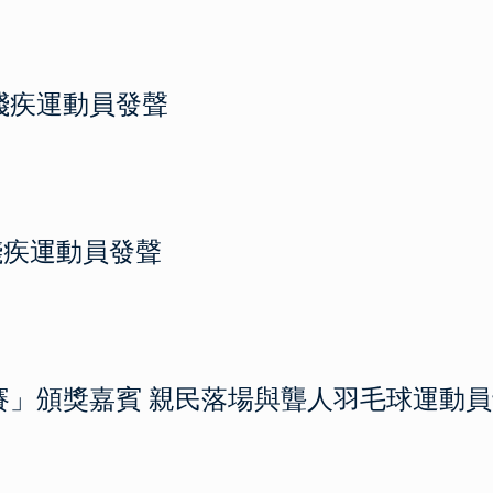
殘疾運動員發聲
殘疾運動員發聲
標賽」頒獎嘉賓 親民落場與聾人羽毛球運動