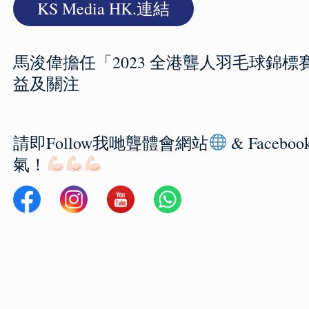
KS Media HK.連結
馬浚偉擔任「2023 全港聾人羽毛球錦
益及關注
請即Follow我哋聾體會網站
& Faceboo
氣！