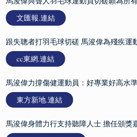
馬浚偉與聾人羽毛球運動員切磋願為所
文匯報.連結
跟失聰者打羽毛球切磋 馬浚偉為殘疾運
cc東網.連結
馬浚偉力撐傷健運動員：好專業好高水
東方新地.連結
馬浚偉身體力行支持聽障人士 擔任頒獎