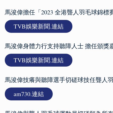
馬浚偉擔任「2023 全港聾人羽毛球錦
TVB娛樂新聞.連結
馬浚偉身體力行支持聽障人士 擔任頒獎
TVB娛樂新聞.連結
馬浚偉技癢與聽障選手切磋球技任聾人
am730.連結