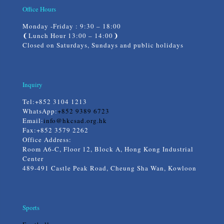
Office Hours
Monday -Friday : 9:30 – 18:00
❨Lunch Hour 13:00 – 14:00❩
Closed on Saturdays, Sundays and public holidays
Inquiry
Tel:
+852 3104 1213
WhatsApp:
+852 9389 6723
Email:
info@hkcsad.org.hk
Fax:+852 3579 2262
Office Address:
Room A6-C, Floor 12, Block A, Hong Kong Industrial
Center
489-491 Castle Peak Road, Cheung Sha Wan, Kowloon
Sports