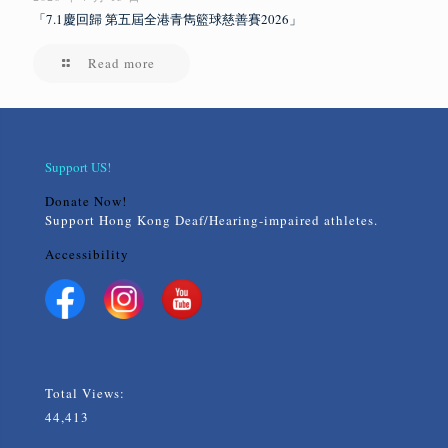
「7.1慶回歸 第五屆全港青雋籃球慈善賽2026」
Read more
Support US!
Donate Now!
Support Hong Kong Deaf/Hearing-impaired athletes.
Accessibility
Total Views:
44,413