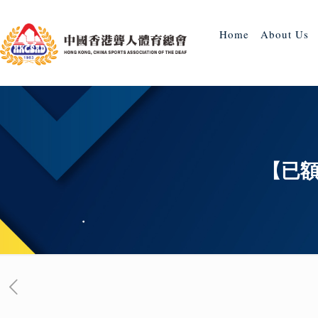
Home
About Us
【已額