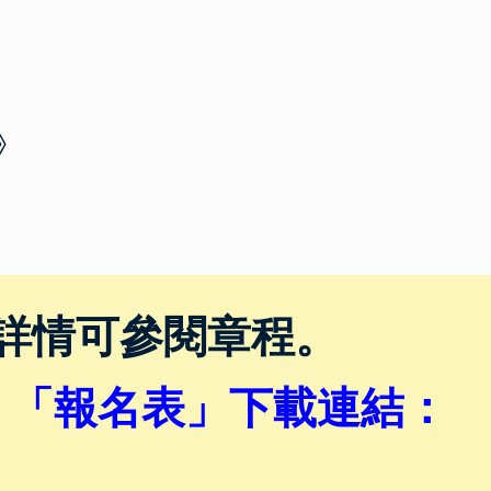
》
詳情可參閱章程。
、「報名表
」
下載連結：