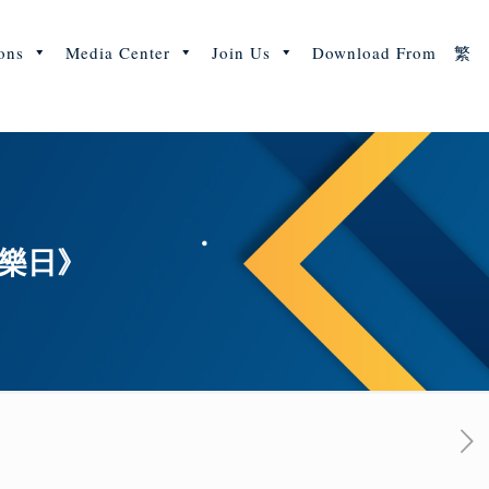
ons
Media Center
Join Us
Download From
繁
同樂日》