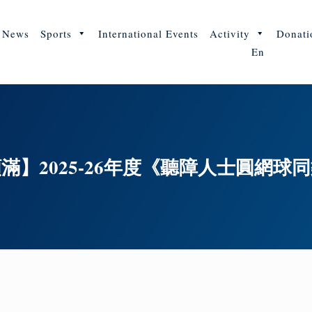
News
Sports
International Events
Activity
Donati
En
滿】2025-26年度《聽障人士圓網球