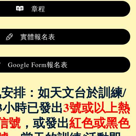
章程
實體報名表
Google Form報名表
安排：如天文台於訓練/
3小時已發出
3號或以上熱
信號
，或發出
紅色或黑色