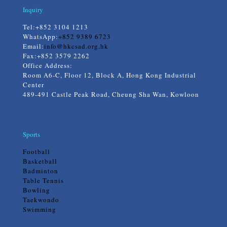
Inquiry
Tel:
+852 3104 1213
WhatsApp:
+852 9389 6723
Email:
info@hkcsad.org.hk
Fax:+852 3579 2262
Office Address:
Room A6-C, Floor 12, Block A, Hong Kong Industrial
Center
489-491 Castle Peak Road, Cheung Sha Wan, Kowloon
Sports
Football
Basketball
Badminton
Table Tennis
Bowling
Taekwondo
Swimming