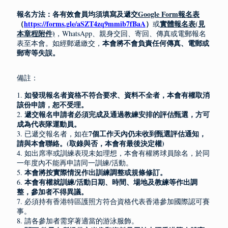
報名方法：各有效會員均須填寫及遞交
Google Form報名表
（
https://forms.gle/aSZT4zq9mmib7fBaA
）
實體報名表
(見
或
本章程附件)
，WhatsApp、親身交回、寄回、傳真或電郵報名
本會將不會負責任何傳真、電郵或
表至本會。如經郵遞繳交，
郵寄等失誤。
備註：
如發現報名者資格不符合要求、資料不全者，本會有權取消
1.
該份申請，恕不受理。
遞交報名申請者必須完成及通過教練安排的評估甄選，方可
2.
成為代表隊運動員。
7個工作天內仍未收到甄選評估通知，
3. 已遞交報名者，如在
請與本會聯絡。
(取錄與否，本會有最後決定權)
4. 如出席率或訓練表現未如理想，本會有權將球員除名，於同
一年度內不能再申請同一訓練/活動。
本會將按實際情況作出訓練調整或規條修訂。
5.
本會有權就訓練/活動日期、時間、場地及教練等作出調
6.
整，參加者不得異議。
7. 必須持有香港特區護照方符合資格代表香港參加國際認可賽
事。
8. 請各參加者需穿著適當的游泳服飾。