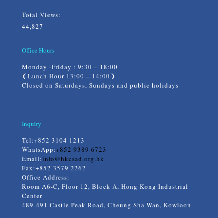
Total Views:
44,827
Office Hours
Monday -Friday : 9:30 – 18:00
❨Lunch Hour 13:00 – 14:00❩
Closed on Saturdays, Sundays and public holidays
Inquiry
Tel:
+852 3104 1213
WhatsApp:
+852 9389 6723
Email:
info@hkcsad.org.hk
Fax:+852 3579 2262
Office Address:
Room A6-C, Floor 12, Block A, Hong Kong Industrial
Center
489-491 Castle Peak Road, Cheung Sha Wan, Kowloon