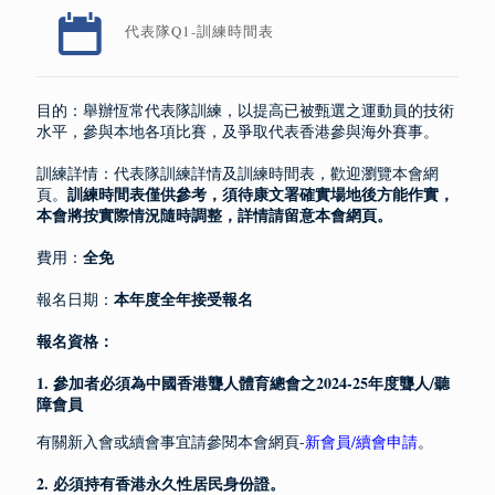
代表隊Q1-訓練時間表
目的：舉辦恆常代表隊訓練，以提高已被甄選之運動員的技術
水平，參與本地各項比賽，及爭取代表香港參與海外賽事。
訓練詳情：代表隊訓練詳情及訓練時間表，歡迎瀏覽本會網
訓練時間表僅供參考，須待康文署確實場地後方能作實，
頁。
本會將按實際情況隨時調整，詳情請留意
本會網頁。
全免
費用：
本年度全年接受報名
報名日期：
報名資格：
1. 參加者必須為中國香港聾人體育總會之2024-25年度聾人/聽
障會員
有關新入會或續會事宜請參閱本會網頁-
新會員/續會申請
。
2. 必須持有香港永久性居民身份證。